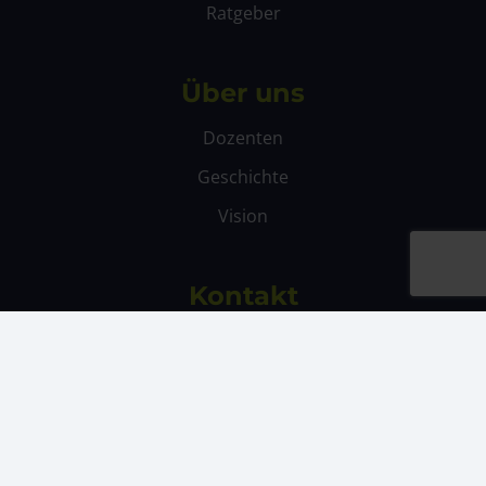
Ratgeber
Über uns
Dozenten
Geschichte
Vision
Kontakt
02572 – 91 72 335
Mo – Fr
von
09 – 17 Uhr