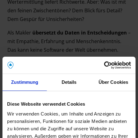
Wertermittlung liefert Richtwerte. Aber: Was ist mit
den feinen Zwischentönen? Dem Blick fürs Detail?
Dem Gespür für Unsicherheiten?
Als Makler
übersetzt du Daten in Entscheidungen
–
mit Empathie, Erfahrung und Menschenkenntnis.
Das kann keine Software der Welt übernehmen.
Persönliche Beratung ist dein
Alleinstellungsmerkmal
Zustimmung
Details
Über Cookies
Die Technik haben (fast) alle. Aber deine
Art zu
beraten
– ehrlich, verständlich, professionell – ist
Diese Webseite verwendet Cookies
das, was dich unterscheidet. Wer das erkennt, baut
Wir verwenden Cookies, um Inhalte und Anzeigen zu
langfristige Kundenbeziehungen auf und gewinnt
personalisieren, Funktionen für soziale Medien anbieten
Empfehlungen.
zu können und die Zugriffe auf unsere Website zu
analysieren. Außerdem geben wir Informationen zu Ihrer