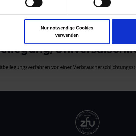
orm zur Online-Streitbeilegung (OS) bereit:
https://ec.euro
pressum.
Nur notwendige Cookies
verwenden
beilegung/Universal­schli
treitbeilegungsverfahren vor einer Verbraucherschlichtungsst