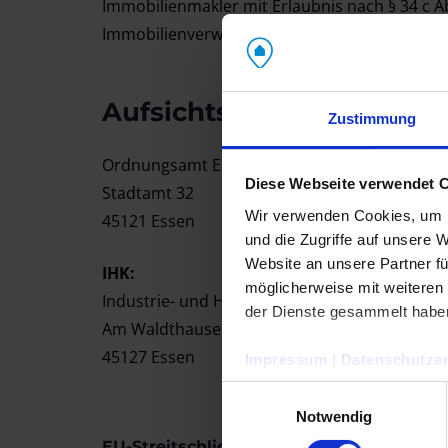
Immobilienmakler mit Erlaubnis nach § 34 c 
Immobilienverwaltung nach § 34c Abs. 1 der
Aufsichtsbehörde
Zustimmung
Ordnungsamt Essen
Diese Webseite verwendet 
Stadtamt 32
Wir verwenden Cookies, um I
45121 Essen
und die Zugriffe auf unsere 
Website an unsere Partner fü
IHK:
möglicherweise mit weiteren
Industrie- und Handelskammer für Essen, Mü
der Dienste gesammelt habe
Am Waldthausenpark 2
45127 Essen
Impressum
|
Datenschutzer
Einwilligungsauswahl
Notwendig
EU-Streitschlichtung