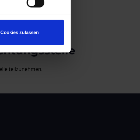
pa.eu/consumers/odr/
.
Cookies zulassen
chtungs­stelle
elle teilzunehmen.