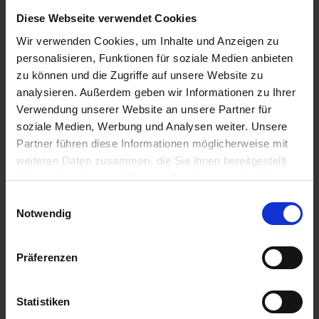
Diese Webseite verwendet Cookies
Wir verwenden Cookies, um Inhalte und Anzeigen zu
personalisieren, Funktionen für soziale Medien anbieten
zu können und die Zugriffe auf unsere Website zu
analysieren. Außerdem geben wir Informationen zu Ihrer
Verwendung unserer Website an unsere Partner für
soziale Medien, Werbung und Analysen weiter. Unsere
Partner führen diese Informationen möglicherweise mit
weiteren Daten zusammen, die Sie ihnen bereitgestellt
haben oder die sie im Rahmen Ihrer Nutzung der Dienste
gesammelt haben.
Einwilligungsauswahl
Notwendig
Günter Klenke –
Impressum
|
Datenschutzerklärung
Jahrzehntelange Erfahrung
Präferenzen
neu genutzt
Statistiken
Günter Klenke bringt über 30 Jahre Erfahrung in