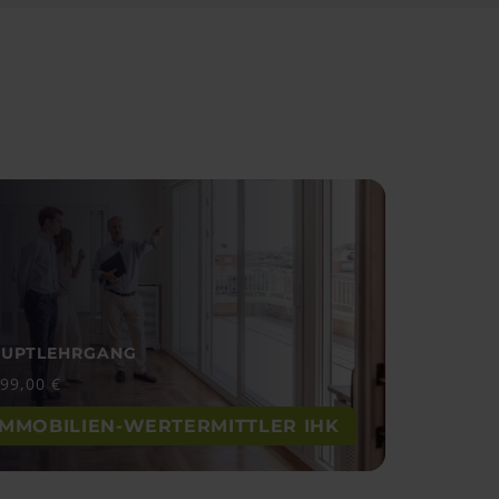
UPTLEHRGANG
499,00
€
IMMOBILIEN-WERTERMITTLER IHK