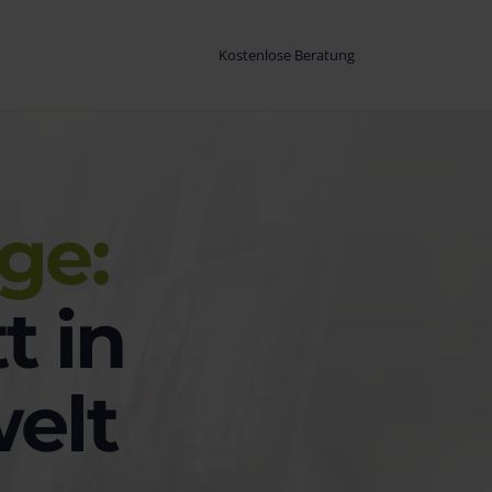
Kostenlose Beratung
ge:
t in
elt