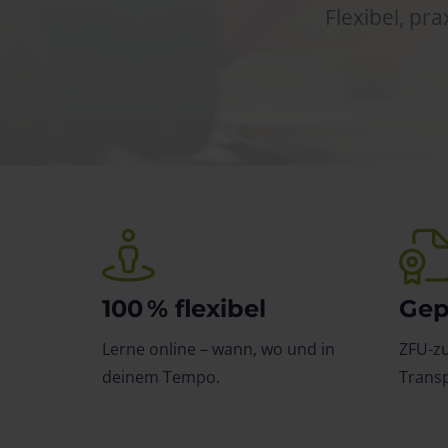
Flexibel, pr
100 % flexibel
Gep
Lerne online – wann, wo und in
ZFU-z
deinem Tempo.
Trans