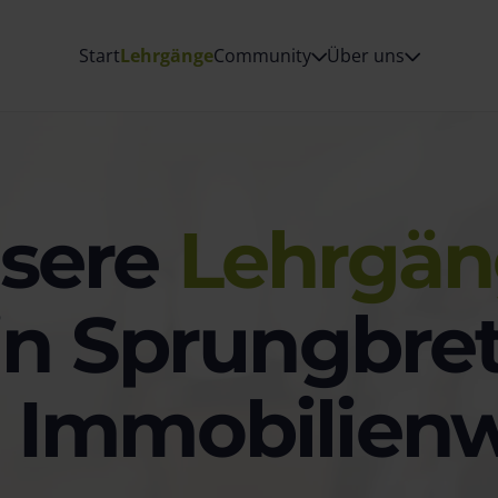
Start
Lehrgänge
Community
Über uns
sere
Lehrgän
n Sprungbret
e Immobilienw