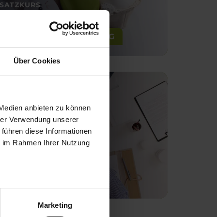
SATZKURS
9,00
€
MIT MINDSET ZUM ERFOLG
Über Cookies
 Medien anbieten zu können
hrer Verwendung unserer
 führen diese Informationen
ie im Rahmen Ihrer Nutzung
GESSEMINAR
0,00
€
MIETRECHT
Marketing