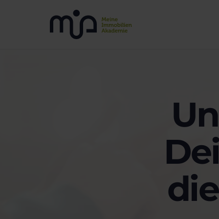
Un
Dei
di