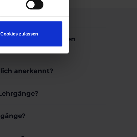
Cookies zulassen
 die Meine Immobilien
tlich anerkannt?
 Lehrgänge?
hrgänge?