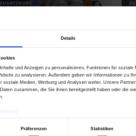
ZUSATZKURS
ZU
URSPRÜNGLICHER
AKTUELLER
449,00
€
249,00
€
19
PREIS
PREIS
DIGITALES MARKETING
WAR:
IST:
449,00 €
249,00 €.
Details
Cookies
nhalte und Anzeigen zu personalisieren, Funktionen für soziale
Website zu analysieren. Außerdem geben wir Informationen zu I
r soziale Medien, Werbung und Analysen weiter. Unsere Partner
 Daten zusammen, die Sie ihnen bereitgestellt haben oder die s
TAGESSEMINAR
TA
n.
150,00
€
10
klärung
BAUSCHADENSTECHNIK
Präferenzen
Statistiken