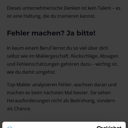
Dieses unternehmerische Denken ist kein Talent – es
ist eine Haltung, die du trainieren kannst.
Fehler machen? Ja bitte!
In kaum einem Beruf lernst du so viel über dich
selbst wie im Maklergeschäft. Rückschläge, Absagen
und Fehleinschätzungen gehören dazu – wichtig ist,
wie du damit umgehst.
Top-Makler analysieren Fehler, wachsen daran und
machen es beim nächsten Mal besser. Sie sehen
Herausforderungen nicht als Bedrohung, sondern
als Chance.
Dein innerer Antrieb zählt