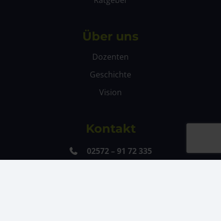
Ratgeber
Über uns
Dozenten
Geschichte
Vision
Kontakt
02572 – 91 72 335
Mo – Fr
von
09 – 17 Uhr