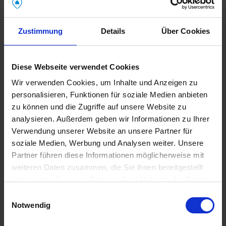
Warum willst du Makler werden? Was treibt dich an?
Zustimmung
Details
Über Cookies
Wer sein „Warum“ kennt, bleibt motiviert – auch in
zähen Phasen.
Diese Webseite verwendet Cookies
Du willst Menschen helfen, das passende
Wir verwenden Cookies, um Inhalte und Anzeigen zu
Zuhause zu finden?
personalisieren, Funktionen für soziale Medien anbieten
Du liebst den Kontakt zu Menschen?
zu können und die Zugriffe auf unsere Website zu
analysieren. Außerdem geben wir Informationen zu Ihrer
Du suchst nach finanzieller Unabhängigkeit
Verwendung unserer Website an unsere Partner für
und Freiheit?
soziale Medien, Werbung und Analysen weiter. Unsere
Partner führen diese Informationen möglicherweise mit
Egal, was es ist – halte es dir regelmäßig vor Augen.
weiteren Daten zusammen, die Sie ihnen bereitgestellt
Es ist dein Kompass.
haben oder die sie im Rahmen Ihrer Nutzung der Dienste
gesammelt haben.
Einwilligungsauswahl
Selbstbild vs. Außenwirkung
Notwendig
Impressum
|
Datenschutzerklärung