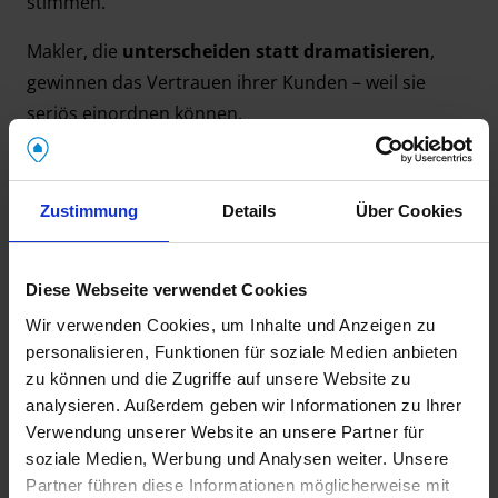
stimmen.
Makler, die
unterscheiden statt dramatisieren
,
gewinnen das Vertrauen ihrer Kunden – weil sie
seriös einordnen können.
Der Aufschwung beginnt im
Kopf – und in der Beratung
Zustimmung
Details
Über Cookies
Viele potenzielle Käufer sitzen auf der Wartebank –
Diese Webseite verwendet Cookies
aus Unsicherheit. Eigentümer wiederum hoffen auf
Wir verwenden Cookies, um Inhalte und Anzeigen zu
alte Preisniveaus. Deine Aufgabe als Makler:
reale
personalisieren, Funktionen für soziale Medien anbieten
Einschätzungen geben, Chancen aufzeigen, Mut
zu können und die Zugriffe auf unsere Website zu
machen
.
analysieren. Außerdem geben wir Informationen zu Ihrer
Verwendung unserer Website an unsere Partner für
Beratung wird so zum Schlüssel – und wer sich
soziale Medien, Werbung und Analysen weiter. Unsere
fachlich weiterbildet, wird 2025
zum gesuchten Profi
.
Partner führen diese Informationen möglicherweise mit